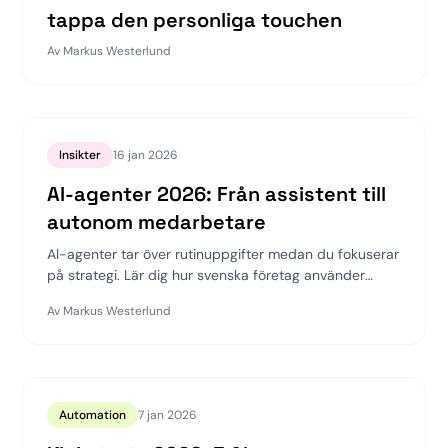
tappa den personliga touchen
Av
Markus Westerlund
Insikter
16 jan 2026
AI-agenter 2026: Från assistent till
autonom medarbetare
AI-agenter tar över rutinuppgifter medan du fokuserar
på strategi. Lär dig hur svenska företag använder
autonoma AI-system för kundservice och
Av
Markus Westerlund
administration.
Automation
7 jan 2026