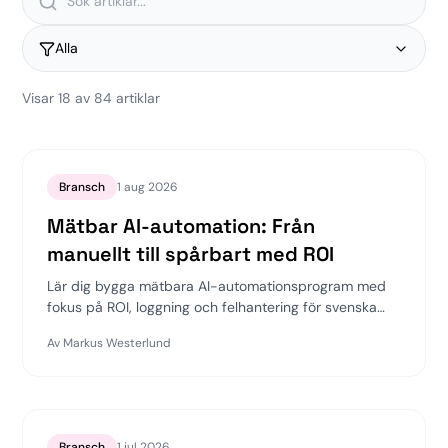
Alla
Visar
18
av
84
artiklar
Bransch
1 aug 2026
Mätbar AI-automation: Från
manuellt till spårbart med ROI
Lär dig bygga mätbara AI-automationsprogram med
fokus på ROI, loggning och felhantering för svenska
företag. Upptäck hur Flexra kan hjälpa dig att frigöra
Av
Markus Westerlund
tid för innovation.
Bransch
1 jul 2026