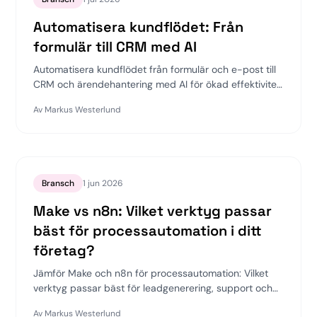
Automatisera kundflödet: Från
formulär till CRM med AI
Automatisera kundflödet från formulär och e-post till
CRM och ärendehantering med AI för ökad effektivitet
och tillväxt. Lär dig hur AI-integration kan transformera
Av
Markus Westerlund
er kundhantering.
Bransch
1 jun 2026
Make vs n8n: Vilket verktyg passar
bäst för processautomation i ditt
företag?
Jämför Make och n8n för processautomation: Vilket
verktyg passar bäst för leadgenerering, support och
rapportering? Flexra hjälper dig att välja rätt.
Av
Markus Westerlund