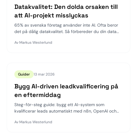
Datakvalitet: Den dolda orsaken till
att AI-projekt misslyckas
65% av svenska företag använder inte AI. Ofta beror
det på dålig datakvalitet. Så förbereder du din data
för AI-implementation.
Av
Markus Westerlund
Guider
13 mar 2026
Bygg AI-driven leadkvalificering på
en eftermiddag
Steg-för-steg guide: bygg ett AI-system som
kvalificerar leads automatiskt med n8n, OpenAI och
HubSpot. Gratis verktyg, en eftermiddags jobb.
Av
Markus Westerlund