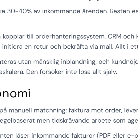
ske 30-40% av inkommande ärenden. Resten eska
m kopplar till orderhanteringssystem, CRM och
initiera en retur och bekräfta via mail. Allt i et
nteras utan mänsklig inblandning, och kundnöjd
kalera. Den försöker inte lösa allt själv.
onomi
 manuell matchning: faktura mot order, lever
regelbaserat men tidskrävande arbete som agen
genten läser inkommande fakturor (PDF eller e-