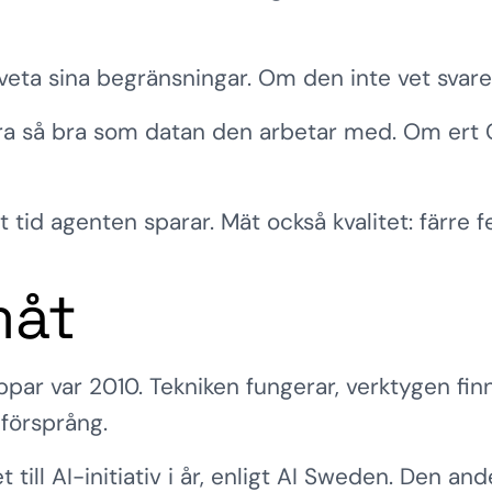
ta sina begränsningar. Om den inte vet svaret 
ra så bra som datan den arbetar med. Om ert C
tid agenten sparar. Mät också kvalitet: färre f
måt
ar var 2010. Tekniken fungerar, verktygen finn
 försprång.
t till AI-initiativ i år, enligt AI Sweden. Den 