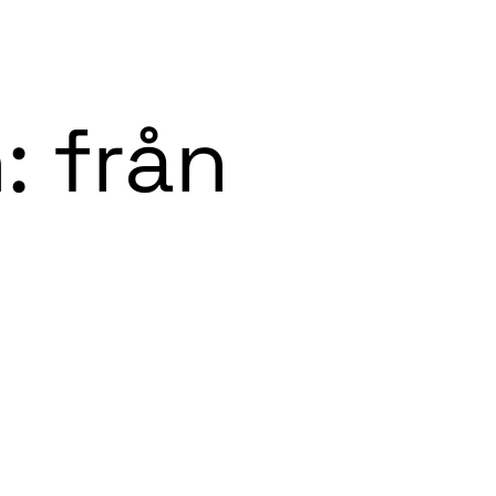
 vi gör
Om Flexra
Case studies
Insikter
Kontakt
: från