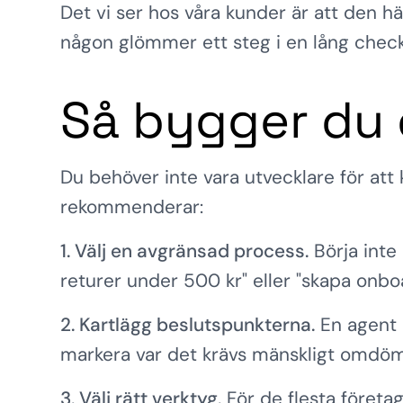
Det vi ser hos våra kunder är att den h
någon glömmer ett steg i en lång checkl
Så bygger du 
Du behöver inte vara utvecklare för at
rekommenderar:
1. Välj en avgränsad process.
Börja inte 
returer under 500 kr" eller "skapa onbo
2. Kartlägg beslutspunkterna.
En agent b
markera var det krävs mänskligt omdö
3. Välj rätt verktyg.
För de flesta företa