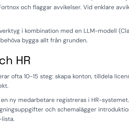
tnox och flaggar avvikelser. Vid enklare avvike
sverktyg i kombination med en LLM-modell (Cl
t behöva bygga allt från grunden.
och HR
r ofta 10-15 steg: skapa konton, tilldela licen
kt.
 en ny medarbetare registreras i HR-systemet.
oggningsuppgifter och schemalägger introdukti
lista.