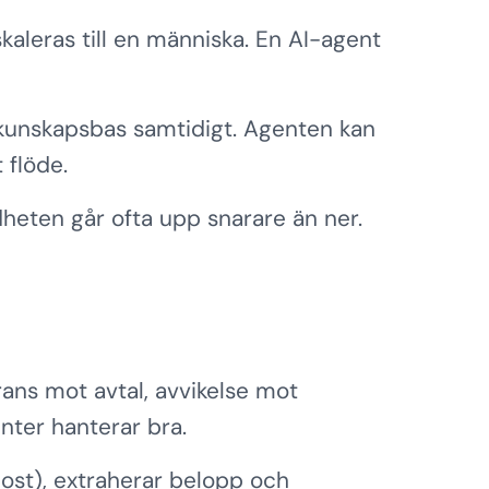
leras till en människa. En AI-agent
 kunskapsbas samtidigt. Agenten kan
t flöde.
heten går ofta upp snarare än ner.
ans mot avtal, avvikelse mot
ter hanterar bra.
post), extraherar belopp och