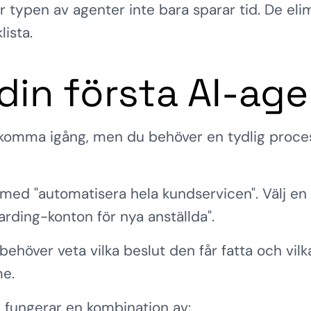
är typen av agenter inte bara sparar tid. De e
ista.
din första AI-age
t komma igång, men du behöver en tydlig proces
med "automatisera hela kundservicen". Välj en s
arding-konton för nya anställda".
ehöver veta vilka beslut den får fatta och vilk
me.
g fungerar en kombination av: