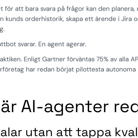
t för att bara svara på frågor kan den planera, 
en kunds orderhistorik, skapa ett ärende i Jira o
g.
tbot svarar. En agent agerar.
raktiken. Enligt Gartner förväntas 75% av alla A
rföretag har redan börjat pilottesta autonoma
är AI-agenter red
lar utan att tappa kval