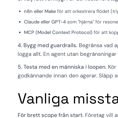
n8n eller Make
för att orkestrera flödet (tr
Claude eller GPT-4
som "hjärna" för reson
MCP (Model Context Protocol)
för att kopp
4. Bygg med guardrails.
Begränsa vad ag
logga allt. En agent utan begränsningar ä
5. Testa med en människa i loopen.
Kör 
godkännande innan den agerar. Släpp su
Vanliga missta
För brett scope från start.
Företag vill a