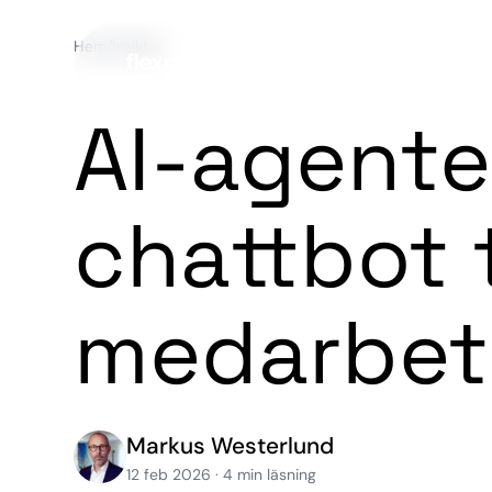
Hem
/
Insikter
AI-agenter
chattbot 
medarbet
Markus Westerlund
12 feb 2026
·
4
min läsning