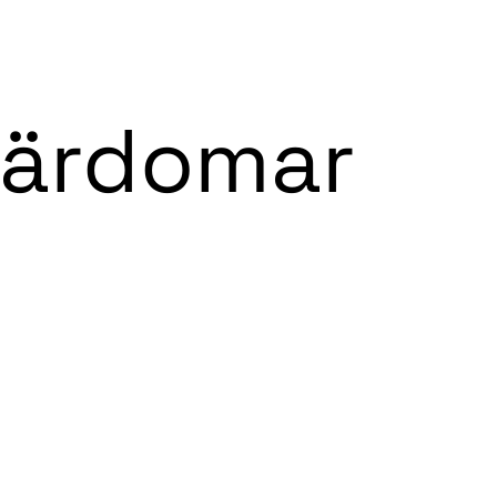
 vi gör
Om Flexra
Case studies
Insikter
Kontakt
Lärdomar