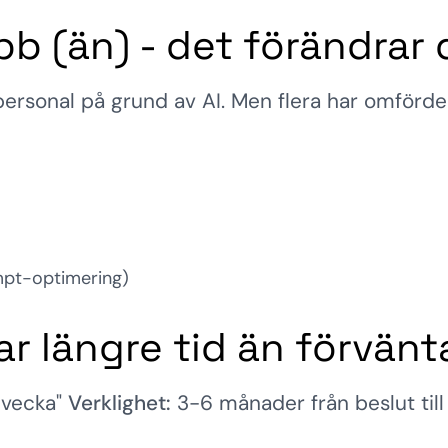
jobb (än) - det förändrar
ersonal på grund av AI. Men flera har omfördel
mpt-optimering)
ar längre tid än förvänt
 vecka"
Verklighet:
3-6 månader från beslut til