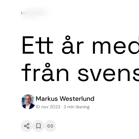
Hem
/
Insikter
Ett år me
från sven
Markus Westerlund
10 nov 2023
·
3
min läsning