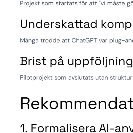
Projekt som startats för att "vi måste g
Underskattad kompl
Många trodde att ChatGPT var plug-and-p
Brist på uppföljnin
Pilotprojekt som avslutats utan struktu
Rekommendati
1. Formalisera AI-a