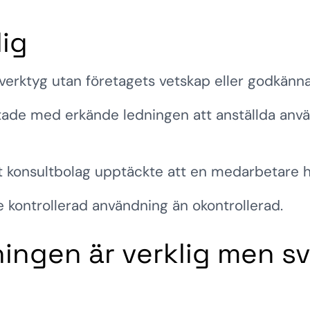
lig
erktyg utan företagets vetskap eller godkänn
atade med erkände ledningen att anställda anv
tt konsultbolag upptäckte att en medarbetare h
lre kontrollerad användning än okontrollerad.
ningen är verklig men s