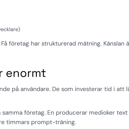
vecklare)
. Få företag har strukturerad mätning. Känslan 
ar enormt
de på användare. De som investerar tid i att lä
 samma företag. En producerar medioker text
 Tre timmars prompt-träning.