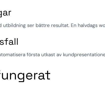
gar
 utbildning ser bättre resultat. En halvdags wo
fall
 automatisera första utkast av kundpresentation
fungerat