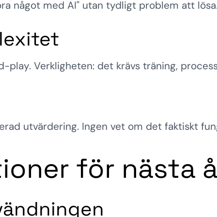
öra något med AI" utan tydligt problem att lösa
exitet
lay. Verkligheten: det krävs träning, processe
g
rerad utvärdering. Ingen vet om det faktiskt fu
oner för nästa å
nvändningen