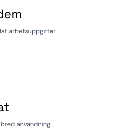
 dem
at arbetsuppgifter.
at
l bred användning