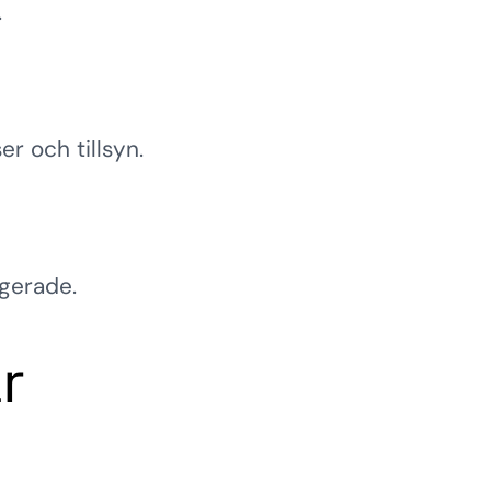
.
r och tillsyn.
ngerade.
r